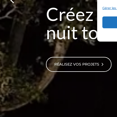
Parce que
Gérer les
prenez le
profiter
RÉALISEZ VOS PROJETS