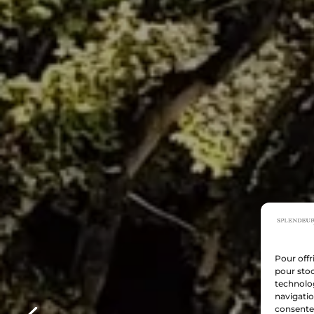
Pour offr
pour stoc
technolo
navigatio
consentem