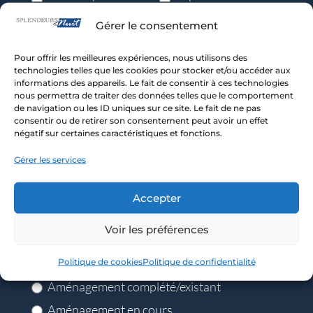
Arbres matures
Jardins
Gérer le consentement
Sentiers
Rocher
Clôture/treillis/
Oeuvre d’art
Pour offrir les meilleures expériences, nous utilisons des
écran
technologies telles que les cookies pour stocker et/ou accéder aux
Autre,
Chemin
Autre, spécifiez
informations des appareils. Le fait de consentir à ces technologies
spécifiez
nous permettra de traiter des données telles que le comportement
de navigation ou les ID uniques sur ce site. Le fait de ne pas
3 - Type de construction
consentir ou de retirer son consentement peut avoir un effet
négatif sur certaines caractéristiques et fonctions.
Maison construite
Gérer les services
Maison à construire
Accepter
Maison en construction
Voir les préférences
4 - Type d'aménagement
Politique de cookies
Politique de confidentialité
Aménagement complété/existant
Aménagement en cours