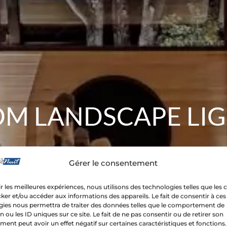
M LANDSCAPE LI
ea of your property with light
Gérer le consentement
style, safety, and distinction.
ir les meilleures expériences, nous utilisons des technologies telles que les 
ker et/ou accéder aux informations des appareils. Le fait de consentir à ces
gies nous permettra de traiter des données telles que le comportement de
n ou les ID uniques sur ce site. Le fait de ne pas consentir ou de retirer son
ent peut avoir un effet négatif sur certaines caractéristiques et fonctions.