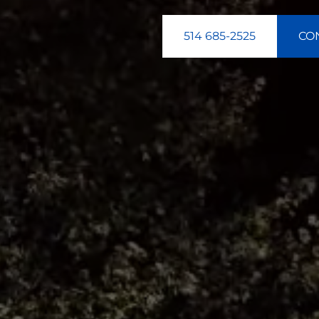
514 685-2525
CO