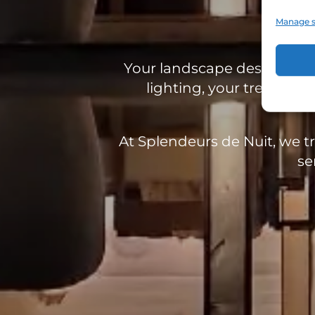
Manage s
Your landscape deserves to
lighting, your trees, pa
At Splendeurs de Nuit, we tr
se