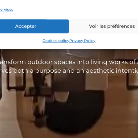
CONTACT US
ervices
Accepter
Voir les préférences
 be highlighted—even after the sun sets. W
thways, rock formations, and outdoor structu
Cookies policy
Privacy Policy
functional, and secure ambiance.
ansform outdoor spaces into living works of 
rves both a purpose and an aesthetic intenti