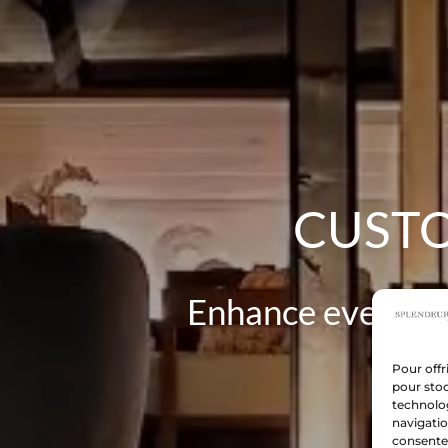
CUSTO
Enhance every ar
Pour offr
pour stoc
technolo
navigatio
consentem